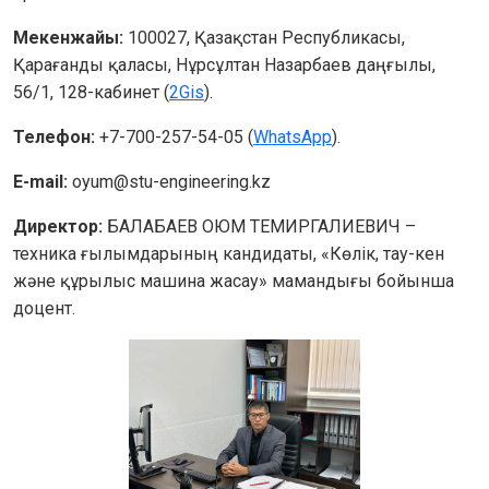
Мекенжайы: 
100027, Қазақстан Республикасы, 
Қарағанды қаласы, Нұрсұлтан Назарбаев даңғылы, 
56/1, 128-кабинет (
2Gis
).
Телефон:
+7-700-257-54-05 (
WhatsApp
).
E-mail: 
oyum@stu-engineering.kz
Директор:
БАЛАБАЕВ ОЮМ ТЕМИРГАЛИЕВИЧ –
техника ғылымдарының кандидаты, «Көлік, тау-кен
және құрылыс машина жасау» мамандығы бойынша
доцент.