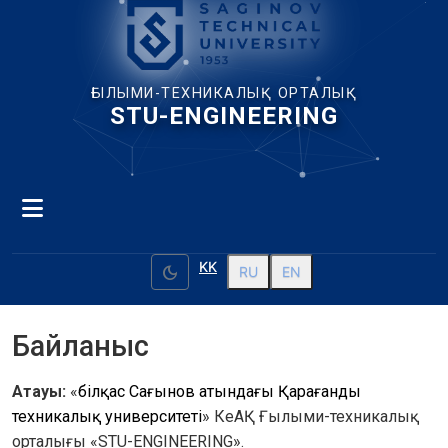
ҒЫЛЫМИ-ТЕХНИКАЛЫҚ ОРТАЛЫҚ
STU-ENGINEERING
KK
dark_mode
RU
EN
Байланыс
Атауы:
 «
Әбілқас Сағынов атындағы Қарағанды 
техникалық университеті
» КеАҚ Ғылыми-техникалық 
орталығы «STU-ENGINEERING».