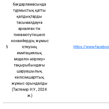
бағдарламасында 
тұрмыстық қатты 
қалдықтарды 
тасымалдауға 
арналған тік 
пневмотүтікшелі 
конвейердің жұмыс 
5
істеуінің 
https://www.faceb
имитациялық 
моделін әзірлеу» 
тақырыбындағы 
шаруашылық 
келісімшарттық 
жұмыс орындалды 
(Тастемір Н.Ү., 2024 
ж.)