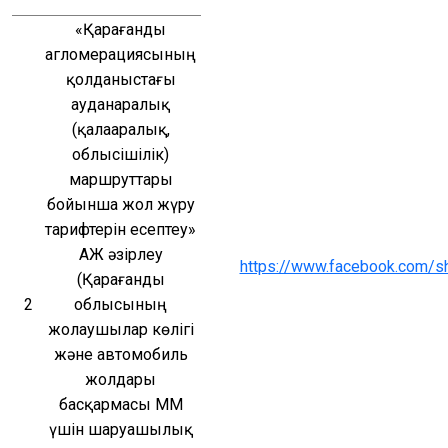
«Қарағанды 
агломерациясының 
қолданыстағы 
ауданаралық 
(қалааралық, 
облысішілік) 
маршруттары 
бойынша жол жүру 
тарифтерін есептеу» 
АЖ әзірлеу 
https://www.facebook.com/
(Қарағанды 
2
облысының 
жолаушылар көлігі 
және автомобиль 
жолдары 
басқармасы ММ 
үшін шаруашылық 