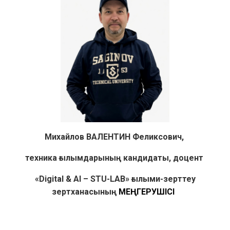
Михайлов ВАЛЕНТИН Феликсович,
техника ғылымдарының кандидаты, доцент
«Digital & AI – STU-LAB» ғылыми-зерттеу
зертханасының
МЕҢГЕРУШІСІ