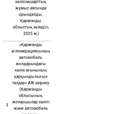
келісімшарттық 
жұмыс аясында 
орындалды, 
Қарағанды 
облыстық әкімдігі, 
2025 ж.)
«Қарағанды 
агломерациясының 
автомобиль 
жолдарындағы 
көлік ағынының 
қарқындылығын 
талдау» АЖ әзірлеу 
(Қарағанды 
облысының 
жолаушылар көлігі 
3
және автомобиль 