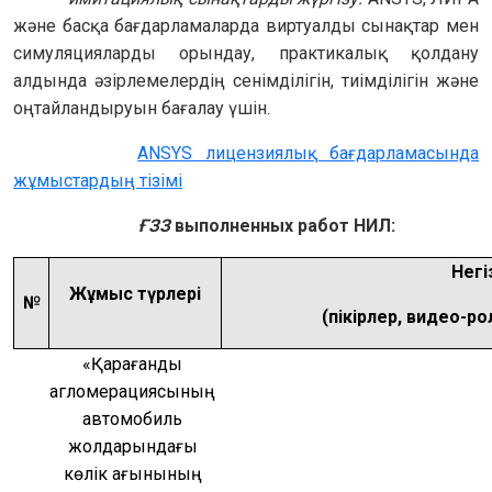
және басқа бағдарламаларда виртуалды сынақтар мен
симуляцияларды орындау, практикалық қолдану
алдында әзірлемелердің сенімділігін, тиімділігін және
оңтайландыруын бағалау үшін.
ANSYS лицензиялық бағдарламасында
жұмыстардың тізімі
ҒЗЗ
выполненных работ НИЛ:
Негі
Жұмыс түрлері
№
 (пікірлер, видео-р
«Қарағанды 
агломерациясының 
автомобиль 
жолдарындағы 
көлік ағынының 