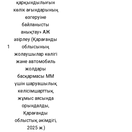
қарқындылығын 
көлік ағындарының 
өзгеруіне 
байланысты 
анықтау» АЖ 
әзірлеу (Қарағанды 
1
облысының 
жолаушылар көлігі 
және автомобиль 
жолдары 
басқармасы ММ 
үшін шаруашылық 
келісімшарттық 
жұмыс аясында 
орындалды, 
Қарағанды 
облыстық әкімдігі, 
2025 ж.)