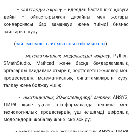
-
сайттарды әзірлеу
– идеядан бастап іске қосуға
дейін – ойластырылған дизайны мен жоғары
конверсиясы бар заманауи және тиімді бизнес
сайттарын құру;
(
сайт мысалы
сайт мысалы
сайт мысалы
)
-
математикалық модельдерді әзірлеу:
Python,
SMathStudio, Mathcad және басқа бағдарламалық
орталарды пайдалана отырып, зерттелетін жүйелер мен
процестердің математикалық сипаттамаларын құру,
талдау және болжау үшін;
-
имитациялық 3D-модельдерді әзірлеу:
ANSYS,
ЛИРА және ұқсас платформаларда техника мен
технологиялық процестердің үш өлшемді цифрлық
модельдерін жобалау және іске асыру;
-
имитациялық сынақтарды жүргізу:
ANSYS, ЛИРА