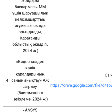
жолдары 
басқармасы ММ 
үшін шаруашылық 
келісімшарттық 
жұмыс аясында 
орындалды, 
Қарағанды 
облыстық әкімдігі, 
2024 ж.)
«Видео көзден 
көлік 
құралдарының 
Өзі
4
санын анықтау» АЖ 
https://drive.google.com/file/
әзірлеу 
(бастамашыл 
әзірлеме, 2024 ж.)
«ANSYS 