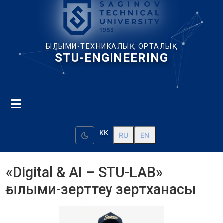
ҒЫЛЫМИ-ТЕХНИКАЛЫҚ ОРТАЛЫҚ
STU-ENGINEERING
KK
dark_mode
RU
EN
«Digital & AI – STU-LAB»
ғылыми-зерттеу зертханасы