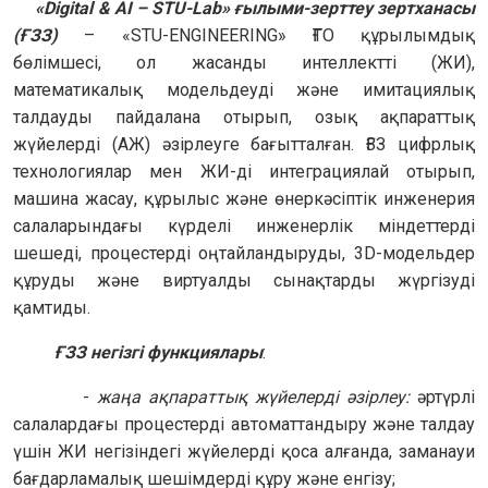
«Digital & AI – STU-Lab» ғылыми-зерттеу зертханасы
(ҒЗЗ)
– «STU-ENGINEERING» ҒТО
құрылымдық
бөлімшесі, ол жасанды интеллектті (ЖИ),
математикалық модельдеуді және имитациялық
талдауды пайдалана отырып, озық ақпараттық
жүйелерді (АЖ) әзірлеуге бағытталған. ҒЗЗ цифрлық
технологиялар мен ЖИ-ді интеграциялай отырып,
машина жасау, құрылыс және өнеркәсіптік инженерия
салаларындағы күрделі инженерлік міндеттерді
шешеді, процестерді оңтайландыруды, 3D-модельдер
құруды және виртуалды сынақтарды жүргізуді
қамтиды.
ҒЗЗ негізгі функциялары
:
-
жаңа ақпараттық жүйелерді әзірлеу:
әртүрлі
салалардағы процестерді автоматтандыру және талдау
үшін ЖИ негізіндегі жүйелерді қоса алғанда, заманауи
бағдарламалық шешімдерді құру және енгізу;